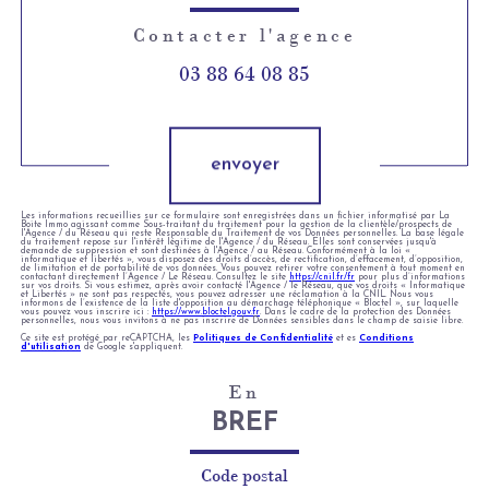
Contacter l'agence
03 88 64 08 85
Validation
envoyer
Les informations recueillies sur ce formulaire sont enregistrées dans un fichier informatisé par La
Boite Immo agissant comme Sous-traitant du traitement pour la gestion de la clientèle/prospects de
l'Agence / du Réseau qui reste Responsable du Traitement de vos Données personnelles. La base légale
du traitement repose sur l'intérêt légitime de l'Agence / du Réseau. Elles sont conservées jusqu'à
demande de suppression et sont destinées à l'Agence / au Réseau. Conformément à la loi «
informatique et libertés », vous disposez des droits d’accès, de rectification, d’effacement, d’opposition,
de limitation et de portabilité de vos données. Vous pouvez retirer votre consentement à tout moment en
contactant directement l’Agence / Le Réseau. Consultez le site
https://cnil.fr/fr
pour plus d’informations
sur vos droits. Si vous estimez, après avoir contacté l'Agence / le Réseau, que vos droits « Informatique
et Libertés » ne sont pas respectés, vous pouvez adresser une réclamation à la CNIL. Nous vous
informons de l’existence de la liste d'opposition au démarchage téléphonique « Bloctel », sur laquelle
vous pouvez vous inscrire ici :
https://www.bloctel.gouv.fr
. Dans le cadre de la protection des Données
personnelles, nous vous invitons à ne pas inscrire de Données sensibles dans le champ de saisie libre.
Ce site est protégé par reCAPTCHA, les
Politiques de Confidentialité
et es
Conditions
d'utilisation
de Google s'appliquent.
En
BREF
Code postal