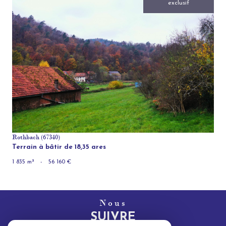
exclusif
voir le bien
Rothbach (67340)
Terrain à bâtir de 18,35 ares
1 835 m²
-
56 160 €
Nous
SUIVRE