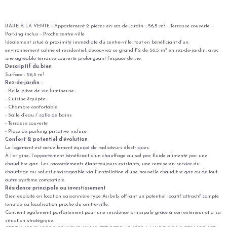
RARE À LA VENTE - Appartement 2 pièces en rez-de-jardin - 56,5 m² - Terrasse couverte -
Parking inclus - Proche centre-ville
Idéalement situé à proximité immédiate du centre-ville, tout en bénéficiant d’un
environnement calme et résidentiel, découvrez ce grand F2 de 56,5 m² en rez-de-jardin, avec
une agréable terrasse couverte prolongeant l’espace de vie.
Descriptif du bien
Surface : 56,5 m²
Rez-de-jardin :
- Belle pièce de vie lumineuse
- Cuisine équipée
- Chambre confortable
- Salle d’eau / salle de bains
- Terrasse couverte
- Place de parking privative incluse
Confort & potentiel d’évolution
Le logement est actuellement équipé de radiateurs électriques.
À l’origine, l’appartement bénéficiait d’un chauffage au sol par fluide alimenté par une
chaudière gaz. Les raccordements étant toujours existants, une remise en service du
chauffage au sol est envisageable via l’installation d’une nouvelle chaudière gaz ou de tout
autre système compatible.
Résidence principale ou investissement
Bien exploité en location saisonnière type Airbnb, offrant un potentiel locatif attractif compte
tenu de sa localisation proche du centre-ville.
Convient également parfaitement pour une résidence principale grâce à son extérieur et à sa
situation stratégique.