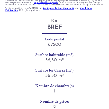
informons de l’existence de la liste d'opposition au démarchage téléphonique « Bloctel », sur laquelle
vous pouvez vous inscrire ici :
https://www.bloctel.gouv.fr
. Dans le cadre de la protection des Données
personnelles, nous vous invitons à ne pas inscrire de Données sensibles dans le champ de saisie libre.
Ce site est protégé par reCAPTCHA, les
Politiques de Confidentialité
et es
Conditions
d'utilisation
de Google s'appliquent.
En
BREF
Code postal
67500
Surface habitable (m²)
56,50 m²
Surface loi Carrez (m²)
56,50 m²
Nombre de chambre(s)
1
Nombre de pièces
2