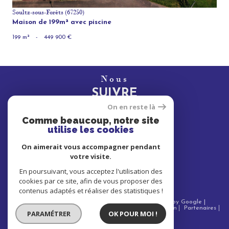
Soultz-sous-Forêts (67250)
Maison de 199m² avec piscine
199 m²
-
449 900 €
Nous
SUIVRE
On en reste là
Comme beaucoup, notre site
utilise les cookies
Nous
On aimerait vous accompagner pendant
ADHÉRONS
votre visite.
En poursuivant, vous acceptez l'utilisation des
cookies par ce site, afin de vous proposer des
contenus adaptés et réaliser des statistiques !
© 2026 | Tous droits réservés | Traduction powered by Google |
Nos honoraires
Plan du site
Mentions légales
Admin
Partenaires
PARAMÉTRER
OK POUR MOI !
Politique RGPD
Cookies