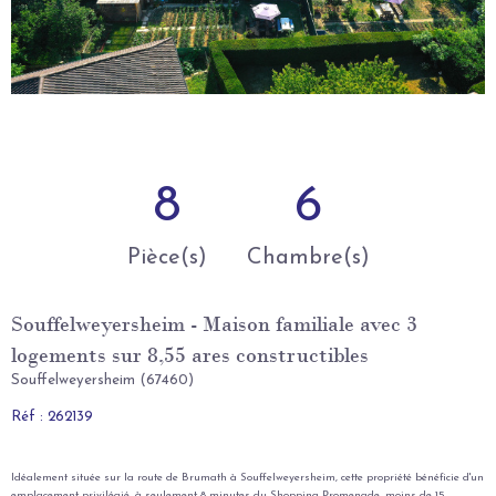
8
6
Pièce(s)
Chambre(s)
Souffelweyersheim - Maison familiale avec 3
logements sur 8,55 ares constructibles
Souffelweyersheim (67460)
Réf : 262139
Idéalement située sur la route de Brumath à Souffelweyersheim, cette propriété bénéficie d'un
emplacement privilégié, à seulement 8 minutes du Shopping Promenade, moins de 15