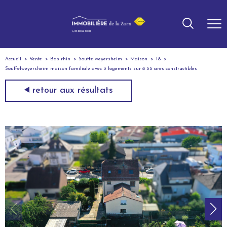
Accueil
Vente
Bas rhin
Souffelweyersheim
Maison
T8
Souffelweyersheim maison familiale avec 3 logements sur 8 55 ares constructibles
retour aux résultats