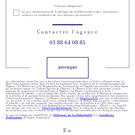
* Champs obligatoires
Validation
j'ai pris connaissance de la politique de confidentialité et des informations
relatives au traitement de mes données personnelles*
Contacter l'agence
03 88 64 08 85
Validation
envoyer
Les informations recueillies sur ce formulaire sont enregistrées dans un fichier informatisé par La
Boite Immo agissant comme Sous-traitant du traitement pour la gestion de la clientèle/prospects de
l'Agence / du Réseau qui reste Responsable du Traitement de vos Données personnelles. La base légale
du traitement repose sur l'intérêt légitime de l'Agence / du Réseau. Elles sont conservées jusqu'à
demande de suppression et sont destinées à l'Agence / au Réseau. Conformément à la loi «
informatique et libertés », vous disposez des droits d’accès, de rectification, d’effacement, d’opposition,
de limitation et de portabilité de vos données. Vous pouvez retirer votre consentement à tout moment en
contactant directement l’Agence / Le Réseau. Consultez le site
https://cnil.fr/fr
pour plus d’informations
sur vos droits. Si vous estimez, après avoir contacté l'Agence / le Réseau, que vos droits « Informatique
et Libertés » ne sont pas respectés, vous pouvez adresser une réclamation à la CNIL. Nous vous
informons de l’existence de la liste d'opposition au démarchage téléphonique « Bloctel », sur laquelle
vous pouvez vous inscrire ici :
https://www.bloctel.gouv.fr
. Dans le cadre de la protection des Données
personnelles, nous vous invitons à ne pas inscrire de Données sensibles dans le champ de saisie libre.
Ce site est protégé par reCAPTCHA, les
Politiques de Confidentialité
et es
Conditions
d'utilisation
de Google s'appliquent.
En