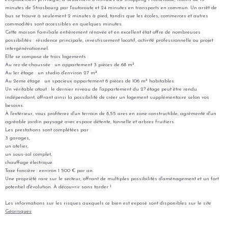
minutes de Strasbourg par l'autoroute et 24 minutes en transports en commun. Un arrêt de
bus se trouve à seulement 2 minutes à pied, tandis que les écoles, commerces et autres
commodités sont accessibles en quelques minutes.
Cette maison familiale entièrement rénovée et en excellent état offre de nombreuses
possibilités : résidence principale, investissement locatif, activité professionnelle ou projet
intergénérationnel.
Elle se compose de trois logements :
Au rez-de-chaussée : un appartement 3 pièces de 68 m².
Au 1er étage : un studio d'environ 27 m².
Au 2eme étage : un spacieux appartement 6 pièces de 106 m² habitables.
Un véritable atout : le dernier niveau de l'appartement du 2? étage peut être rendu
indépendant, offrant ainsi la possibilité de créer un logement supplémentaire selon vos
besoins.
À l'extérieur, vous profiterez d'un terrain de 8,55 ares en zone constructible, agrémenté d'un
agréable jardin paysagé avec espace détente, tonnelle et arbres fruitiers.
Les prestations sont complétées par :
3 garages,
un atelier,
un sous-sol complet,
chauffage électrique.
Taxe foncière : environ 1 500 € par an.
Une propriété rare sur le secteur, offrant de multiples possibilités d'aménagement et un fort
potentiel d'évolution. À découvrir sans tarder !
Les informations sur les risques auxquels ce bien est exposé sont disponibles sur le site
Géorisques